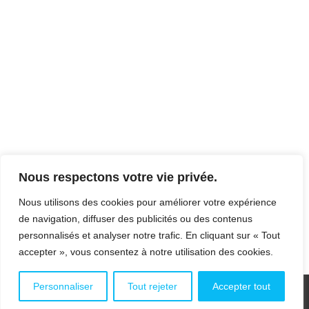
LA NECESSAIRE EMERGENCE DE
LA SOCIETE CIVILE
Tribunes Alexia Germont
,
Vie civique & Vie
démocratique
Par
webmaster
29 décembre 2017
« La nécessaire émergence de la société
civile » Chronique d’Alexia Germont publiée
dans le Magazine Entreprendre de Janvier
2018 Quiconque réellement engagé dans le
débat public suit avec un intérêt particulier
Nous respectons votre vie privée.
l’évolution du positionnement de la société
civile dans notre mode de gouvernance
Nous utilisons des cookies pour améliorer votre expérience
démocratique. Le besoin de société civile dans
de navigation, diffuser des publicités ou des contenus
le bon fonctionnement de la démocratie…
personnalisés et analyser notre trafic. En cliquant sur « Tout
accepter », vous consentez à notre utilisation des cookies.
Personnaliser
Tout rejeter
Accepter tout