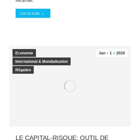
récente.
Lire la suite
Economie
Jan
1
2020
International & Mondialisation
Régalien
LE CAPITAL-RISQUE: OUTIL DE