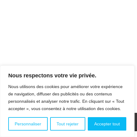
BIG DATA ET DEFENSE : QUELLE
APPROCHE POUR LA PROTECTION
DES DONNEES STRATEGIQUES
Régalien
Par
webmaster
22 janvier 2017
Conférence de l’ANAJ-IHEDN à l’Ecole
Nous respectons votre vie privée.
Militaire « Big Data et Défense : Quelle
approche pour la protection des données
Nous utilisons des cookies pour améliorer votre expérience
stratégiques»
de navigation, diffuser des publicités ou des contenus
personnalisés et analyser notre trafic. En cliquant sur « Tout
accepter », vous consentez à notre utilisation des cookies.
Personnaliser
Tout rejeter
Accepter tout