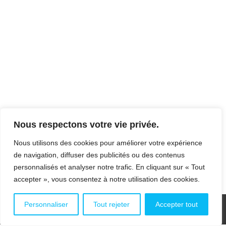
LA PRESIDENCE DE DONALD
TRUMP : RELATIONS USA-EUROPE
International & Mondialisation
,
Union Européenne
Par
webmaster
12 mars 2017
Centre des Professions Financières « La
Nous respectons votre vie privée.
présidence de Donald Trump : relations USA-
Europe» Jean-David Levitte Diplomate
Nous utilisons des cookies pour améliorer votre expérience
français, Ambassadeur de France aux Etats-
de navigation, diffuser des publicités ou des contenus
Unis, Dignitaire
personnalisés et analyser notre trafic. En cliquant sur « Tout
accepter », vous consentez à notre utilisation des cookies.
Personnaliser
Tout rejeter
Accepter tout