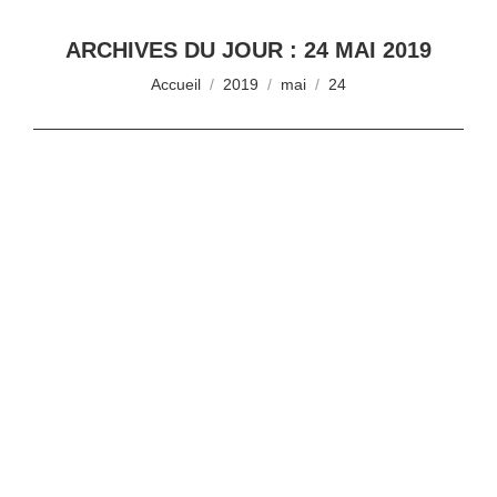
ARCHIVES DU JOUR :
24 MAI 2019
Vous êtes ici :
Accueil
2019
mai
24
DE LOS ANGELES A CANNES :