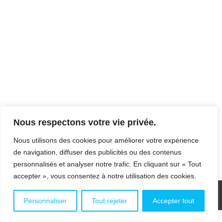
NUTRITION ET SYSTEMES
ALIMENTAIRES : VERS UNE
TRANSITION NECESSAIRE
Santé
,
Transitions
Par
webmaster
28 novembre 2017
« Nutrition et systèmes alimentaires : vers une
transition nécessaire » par Marie Dewavrin Lors
de sa quarante deuxième session, en octobre
2015, le Comité de la sécurité alimentaire
mondiale (CSA) a demandé au Groupe
Nous respectons votre vie privée.
d’experts de haut niveau sur la sécurité
alimentaire et la nutrition (HLPE) de préparer
Nous utilisons des cookies pour améliorer votre expérience
pour octobre 2017 un rapport sur le…
de navigation, diffuser des publicités ou des contenus
personnalisés et analyser notre trafic. En cliquant sur « Tout
accepter », vous consentez à notre utilisation des cookies.
Personnaliser
Tout rejeter
Accepter tout