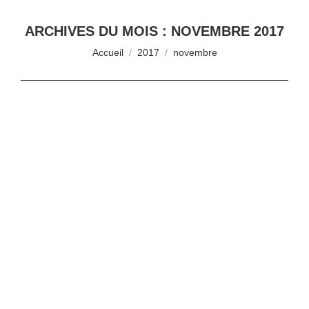
ARCHIVES DU MOIS :
NOVEMBRE 2017
Vous êtes ici :
Accueil
2017
novembre
NUTRITION ET SYSTEMES