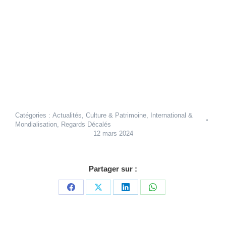
Catégories :
Actualités
,
Culture & Patrimoine
,
International &
Mondialisation
,
Regards Décalés
12 mars 2024
Partager sur :
Partager
Partager
Partager
Partager
sur
sur
sur
sur
Facebook
X
LinkedIn
WhatsApp