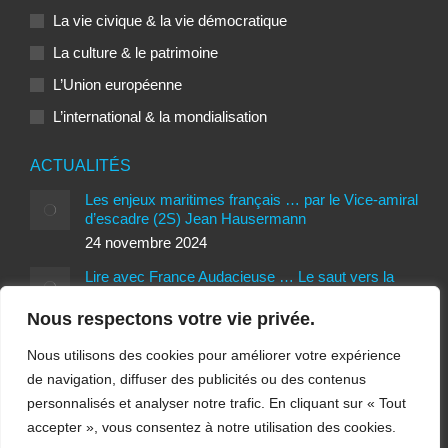
La vie civique & la vie démocratique
La culture & le patrimoine
L’Union européenne
L’international & la mondialisation
ACTUALITÉS
Les enjeux maritimes français … par le Vice-amiral
d’escadre (2S) Jean Hausermann
24 novembre 2024
Lire avec France Audacieuse … Le saut vers la
liberté de Patrice Romedenne
Nous respectons votre vie privée.
24 novembre 2024
Interview d’Antoine Vitkine, réalisateur du
Nous utilisons des cookies pour améliorer votre expérience
documentaire Opération Trump … par Ariane
de navigation, diffuser des publicités ou des contenus
Sauvage
personnalisés et analyser notre trafic. En cliquant sur « Tout
27 octobre 2024
accepter », vous consentez à notre utilisation des cookies.