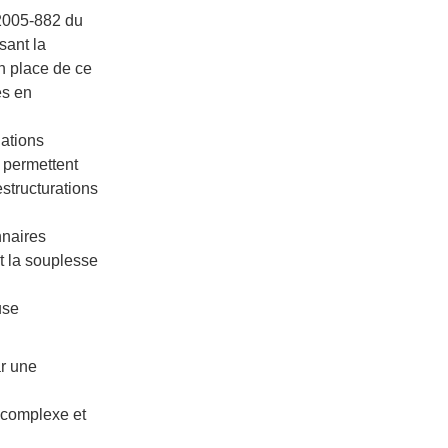
°2005-882 du
sant la
n place de ce
es en
dations
s permettent
estructurations
nnaires
t la souplesse
use
ar une
u complexe et