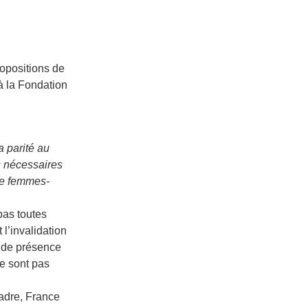
ropositions de
 à la Fondation
a parité au
s nécessaires
bre femmes-
pas toutes
 l’invalidation
s de présence
ne sont pas
adre, France