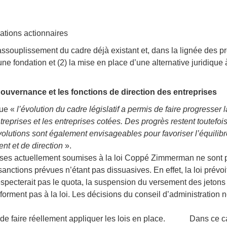
ations actionnaires
ssouplissement du cadre déjà existant et, dans la lignée des p
 une fondation et (2) la mise en place d’une alternative juridique
uvernance et les fonctions de direction des entreprises
que «
l’évolution du cadre législatif a permis de faire progresser l
eprises et les entreprises cotées. Des progrès restent toutefoi
volutions sont également envisageables pour favoriser l’équili
t et de direction
».
ises actuellement soumises à la loi Coppé Zimmerman ne sont 
nctions prévues n’étant pas dissuasives. En effet, la loi prévoit
especterait pas le quota, la suspension du versement des jeton
forment pas à la loi. Les décisions du conseil d’administration 
de faire réellement appliquer les lois en place.
Dans ce c