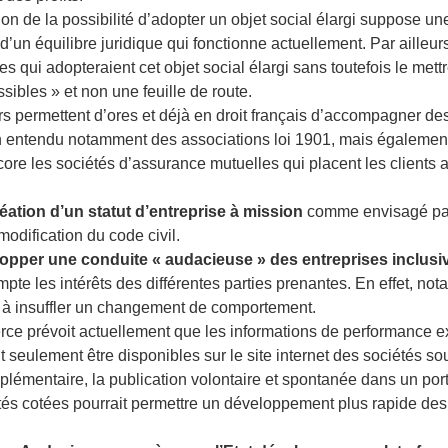
tion de la possibilité d’adopter un objet social élargi suppose un
 d’un équilibre juridique qui fonctionne actuellement. Par ailleurs
s qui adopteraient cet objet social élargi sans toutefois le mett
ssibles » et non une feuille de route.
vers permettent d’ores et déjà en droit français d’accompagner de
t bien entendu notamment des associations loi 1901, mais égalemen
ncore les sociétés d’assurance mutuelles qui placent les clients
éation d’un statut d’entreprise à mission
comme envisagé pa
modification du code civil.
pper une conduite « audacieuse » des entreprises inclus
e les intérêts des différentes parties prenantes. En effet, no
s à insuffler un changement de comportement.
e prévoit actuellement que les informations de performance ex
t seulement être disponibles sur le site internet des sociétés so
mplémentaire, la publication volontaire et spontanée dans un por
iétés cotées pourrait permettre un développement plus rapide de