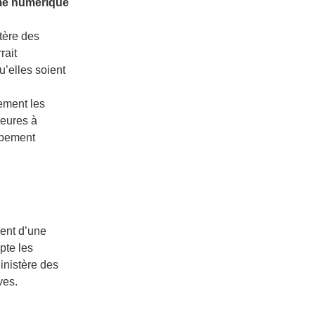
rme numérique
stère des
rait
u’elles soient
lement les
ieures à
ppement
ment d’une
pte les
inistère des
ves.