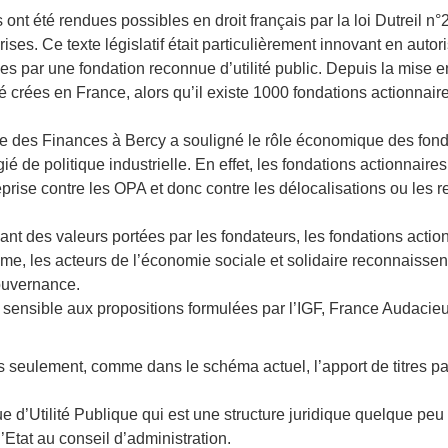
ont été rendues possibles en droit français par la loi Dutreil n
es. Ce texte législatif était particulièrement innovant en autori
es par une fondation reconnue d’utilité public. Depuis la mise e
té crées en France, alors qu’il existe 1000 fondations actionnair
ale des Finances à Bercy a souligné le rôle économique des fon
gié de politique industrielle. En effet, les fondations actionnaire
prise contre les OPA et donc contre les délocalisations ou les r
ant des valeurs portées par les fondateurs, les fondations actio
ême, les acteurs de l’économie sociale et solidaire reconnaissen
gouvernance.
 sensible aux propositions formulées par l’IGF, France Audacie
as seulement, comme dans le schéma actuel, l’apport de titres p
e d’Utilité Publique qui est une structure juridique quelque pe
’Etat au conseil d’administration.