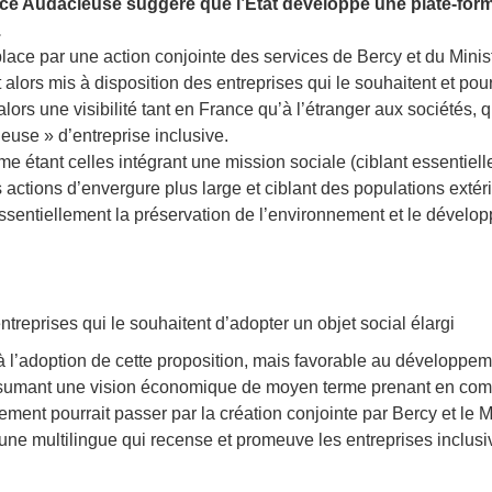
ance Audacieuse suggère que l’Etat développe une plate-fo
.
n place par une action conjointe des services de Bercy et du Mini
 alors mis à disposition des entreprises qui le souhaitent et pour
ors une visibilité tant en France qu’à l’étranger aux sociétés, q
euse » d’entreprise inclusive.
me étant celles intégrant une mission sociale (ciblant essentiel
s actions d’envergure plus large et ciblant des populations extér
essentiellement la préservation de l’environnement et le dévelo
entreprises qui le souhaitent d’adopter un objet social élargi
à l’adoption de cette proposition, mais favorable au développe
assumant une vision économique de moyen terme prenant en com
ement pourrait passer par la création conjointe par Bercy et le M
e multilingue qui recense et promeuve les entreprises inclusi