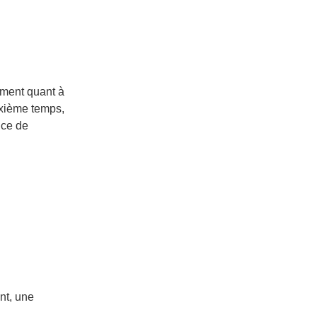
ement quant à
uxième temps,
nce de
ent, une