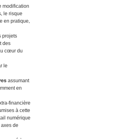
e modification
, le risque
re en pratique,
s projets
t des
 au cœur du
r le
ives
assumant
tamment en
tra-financière
umises à cette
tail numérique
s axes de