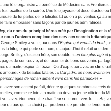
ec une fête organisée au bénéfice de Médecins sans Frontières, 
es les recettes de la soirée. Une fête joyeuse et décontractée où 
use de lui parler, de le féliciter. Et où on a pu vérifier, ça au m
 se faire embrasser sans façons par de jeunes admiratrices.
ley
, du nom du principal héros créé par l’imagination et la ré
our nous l’univers complexe des services secrets britanniqu
George Smiley a vu le jour dans
l’Espion qui venait du froid
, j
ns la trilogie qui porte son nom, et aujourd’hui il refait une dern
orge Smiley, c’est son frère, son double, «
un être plus âgé et 
 des pages de son œuvre, et de raconter de bons souvenirs partag
es du maître espion à l’écran. Ou d’expliquer avec un clin d’œi
us amoureux de beautés fatales : «
Car jadis, on nous avait bien 
s personnages de roman aiment vivre dans les paradoxes
.»
re, avec son accent parfait, décrire quelques sombres secrets de
lles, comme ce lointain matin où devenu jeune officier du MI 5
t voit avec étonnement le chauffeur se tourner vers lui : «
Ah, vo
eur du bus qu’il a choisi par prudence de prendre le lendemain 