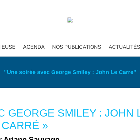
IEUSE
AGENDA
NOS PUBLICATIONS
ACTUALITÉ
"Une soirée avec George Smiley : John Le Carre"
C GEORGE SMILEY : JOHN 
CARRÉ
»
r Ariane Sauvage