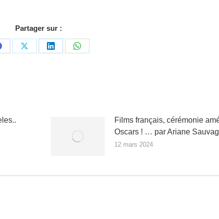
Partager sur :
Partager
Partager
Partager
Partager
sur
sur
sur
sur
Facebook
X
LinkedIn
WhatsApp
les..
Films français, cérémonie amér
Oscars ! … par Ariane Sauva
12 mars 2024