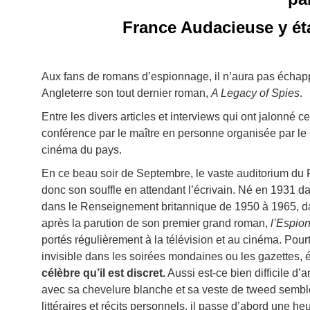
France Audacieuse y éta
Aux fans de romans d’espionnage, il n’aura pas échappé
Angleterre son tout dernier roman,
A Legacy of Spies
.
Entre les divers articles et interviews qui ont jalonné
conférence par le maître en personne organisée par l
cinéma du pays.
En ce beau soir de Septembre, le vaste auditorium du R
donc son souffle en attendant l’écrivain. Né en 1931 da
dans le Renseignement britannique de 1950 à 1965, date 
après la parution de son premier grand roman,
l’Espion
portés régulièrement à la télévision et au cinéma. Pour
invisible dans les soirées mondaines ou les gazettes, évit
célèbre qu’il est discret.
Aussi est-ce bien difficile d’
avec sa chevelure blanche et sa veste de tweed semble
littéraires et récits personnels, il passe d’abord une h