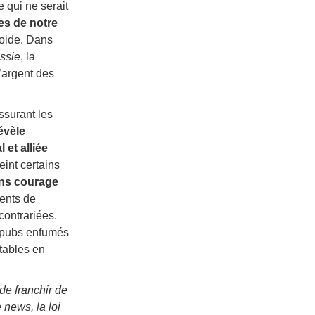
e qui ne serait
es de notre
roide. Dans
ssie
, la
l’argent des
ssurant les
évèle
 et alliée
eint certains
ans courage
gents de
contrariées.
s pubs enfumés
 tables en
de franchir de
 news, la loi