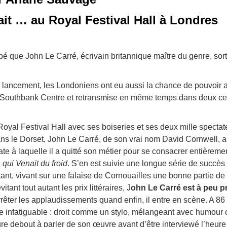
it … au Royal Festival Hall à Londres
 que John Le Carré, écrivain britannique maître du genre, sort
 ce lancement, les Londoniens ont eu aussi la chance de pouvoir 
e Southbank Centre et retransmise en même temps dans deux cen
oyal Festival Hall avec ses boiseries et ses deux mille spectate
ns le Dorset, John Le Carré, de son vrai nom David Cornwell, a é
à laquelle il a quitté son métier pour se consacrer entièrement
 qui Venait du froid
. S’en est suivie une longue série de succès l
tant, vivant sur une falaise de Cornouailles une bonne partie de
ant tout autant les prix littéraires, J
ohn Le Carré est à peu p
arrêter les applaudissements quand enfin, il entre en scène. A 8
 infatiguable : droit comme un stylo, mélangeant avec humour 
eure debout à parler de son œuvre avant d’être interviewé l’heure