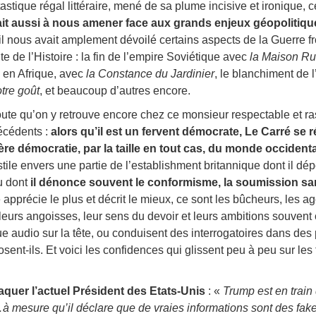
tique régal littéraire, mené de sa plume incisive et ironique, c
ait aussi à nous amener face aux grands enjeux géopolitiqu
 il nous avait amplement dévoilé certains aspects de la Guerre f
te de l’Histoire : la fin de l’empire Soviétique avec
la Maison Ru
 en Afrique, avec
la Constance du Jardinier
, le blanchiment de 
otre goût
, et beaucoup d’autres encore.
doute qu’on y retrouve encore chez ce monsieur respectable et ra
écédents :
alors qu’il est un fervent démocrate, Le Carré se r
re démocratie, par la taille en tout cas, du monde occidental
tile envers une partie de l’establishment britannique dont il dép
u dont
il dénonce souvent le conformisme, la soumission s
pprécie le plus et décrit le mieux, ce sont les bûcheurs, les a
c leurs angoisses, leur sens du devoir et leurs ambitions souvent 
e audio sur la tête, ou conduisent des interrogatoires dans de
sent-ils. Et voici les confidences qui glissent peu à peu sur les
ttaquer l’actuel Président des Etats-Unis
: «
Trump est en train 
à mesure qu’il déclare que de vraies informations sont des fake