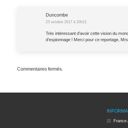
Duncombe
23 octobre 2017 à 20h21
dit
:
Très intéressant d’avoir cette vision du mo
d’espionnage ! Merci pour ce reportage, Mrs
Commentaires fermés.
INFORMA
France