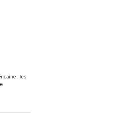
icaine : les
ge