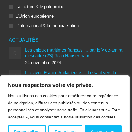
La culture & le patrimoine
L’Union européenne
L’international & la mondialisation
ACTUALITÉS
Les enjeux maritimes français … par le Vice-amiral
d’escadre (2S) Jean Hausermann
24 novembre 2024
Lire avec France Audacieuse … Le saut vers la
liberté de Patrice Romedenne
Nous respectons votre vie privée.
24 novembre 2024
Interview d’Antoine Vitkine, réalisateur du
Nous utilisons des cookies pour améliorer votre expérience
documentaire Opération Trump … par Ariane
de navigation, diffuser des publicités ou des contenus
Sauvage
personnalisés et analyser notre trafic. En cliquant sur « Tout
27 octobre 2024
accepter », vous consentez à notre utilisation des cookies.
Personnaliser
Tout rejeter
Accepter tout