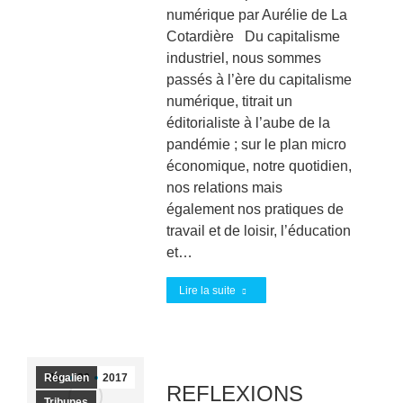
numérique par Aurélie de La
Cotardière Du capitalisme
industriel, nous sommes
passés à l’ère du capitalisme
numérique, titrait un
éditorialiste à l’aube de la
pandémie ; sur le plan micro
économique, notre quotidien,
nos relations mais
également nos pratiques de
travail et de loisir, l’éducation
et…
Lire la suite
Régalien
Mar
20
2017
REFLEXIONS
Tribunes