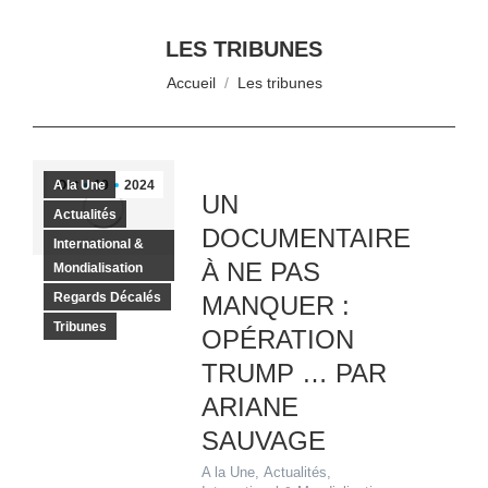
LES TRIBUNES
Vous êtes ici :
Accueil
Les tribunes
A la Une
Oct
19
2024
UN
Actualités
DOCUMENTAIRE
International &
À NE PAS
Mondialisation
Regards Décalés
MANQUER :
Tribunes
OPÉRATION
TRUMP … PAR
ARIANE
SAUVAGE
A la Une
,
Actualités
,