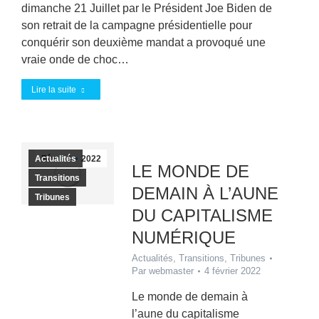
dimanche 21 Juillet par le Président Joe Biden de
son retrait de la campagne présidentielle pour
conquérir son deuxième mandat a provoqué une
vraie onde de choc…
Lire la suite
Actualités
Fév
4
2022
LE MONDE DE
Transitions
DEMAIN À L’AUNE
Tribunes
DU CAPITALISME
NUMÉRIQUE
Actualités
,
Transitions
,
Tribunes
Par
webmaster
4 février 2022
Le monde de demain à
l’aune du capitalisme