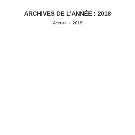
ARCHIVES DE L’ANNÉE :
2018
Vous êtes ici :
Accueil
2018
COMPTE-RENDU DES 5EMES