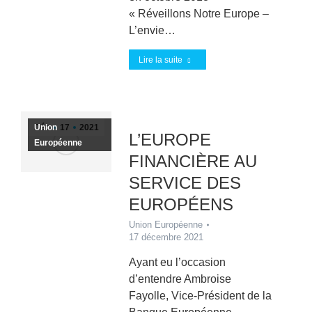
« Réveillons Notre Europe –
L’envie…
Lire la suite
Union
Déc
17
2021
L’EUROPE
Européenne
FINANCIÈRE AU
SERVICE DES
EUROPÉENS
Union Européenne
17 décembre 2021
Ayant eu l’occasion
d’entendre Ambroise
Fayolle, Vice-Président de la