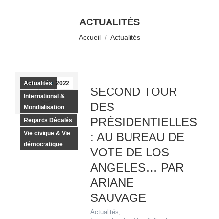
ACTUALITÉS
Vous êtes ici :
Accueil
Actualités
Actualités
Avr
24
2022
SECOND TOUR
International &
DES
Mondialisation
PRÉSIDENTIELLES
Regards Décalés
Vie civique & Vie
: AU BUREAU DE
démocratique
VOTE DE LOS
ANGELES… PAR
ARIANE
SAUVAGE
Actualités
,