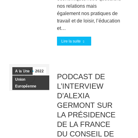
nos relations mais
également nos pratiques de
travail et de loisir, l’éducation
et…
Lire la suite
A la Une
Jan
6
2022
PODCAST DE
Union
L’INTERVIEW
Européenne
D’ALEXIA
GERMONT SUR
LA PRÉSIDENCE
DE LA FRANCE
DU CONSEIL DE