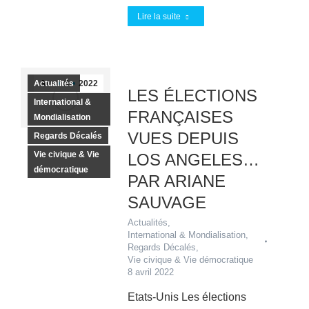
Lire la suite
Actualités
Avr
8
2022
LES ÉLECTIONS
International &
FRANÇAISES
Mondialisation
VUES DEPUIS
Regards Décalés
Vie civique & Vie
LOS ANGELES…
démocratique
PAR ARIANE
SAUVAGE
Actualités
,
International & Mondialisation
,
Regards Décalés
,
Vie civique & Vie démocratique
8 avril 2022
Etats-Unis Les élections