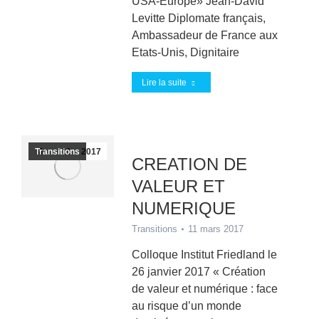
USA-Europe» Jean-David
Levitte Diplomate français,
Ambassadeur de France aux
Etats-Unis, Dignitaire
Lire la suite
Transitions
Mar
11
2017
CREATION DE
VALEUR ET
NUMERIQUE
Transitions
11 mars 2017
Colloque Institut Friedland le
26 janvier 2017 « Création
de valeur et numérique : face
au risque d’un monde