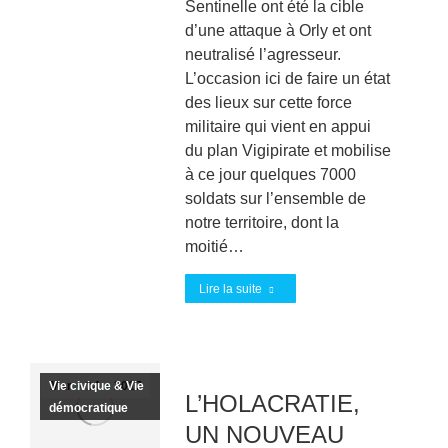
Sentinelle ont été la cible
d’une attaque à Orly et ont
neutralisé l’agresseur.
L’occasion ici de faire un état
des lieux sur cette force
militaire qui vient en appui
du plan Vigipirate et mobilise
à ce jour quelques 7000
soldats sur l’ensemble de
notre territoire, dont la
moitié…
Lire la suite
Vie civique & Vie
Mar
14
2017
L’HOLACRATIE,
démocratique
UN NOUVEAU