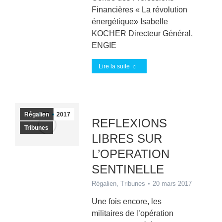
Financières « La révolution
énergétique» Isabelle
KOCHER Directeur Général,
ENGIE
Lire la suite
Régalien
Mar
20
2017
REFLEXIONS
Tribunes
LIBRES SUR
L’OPERATION
SENTINELLE
Régalien
,
Tribunes
20 mars 2017
Une fois encore, les
militaires de l’opération