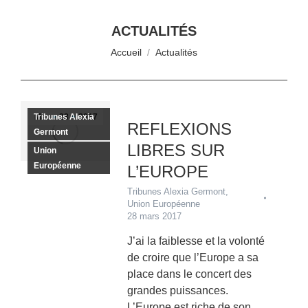
ACTUALITÉS
Vous êtes ici :
Accueil
Actualités
Tribunes Alexia
Mar
28
2017
REFLEXIONS
Germont
LIBRES SUR
Union
Européenne
L’EUROPE
Tribunes Alexia Germont
,
Union Européenne
28 mars 2017
J’ai la faiblesse et la volonté
de croire que l’Europe a sa
place dans le concert des
grandes puissances.
L’Europe est riche de son