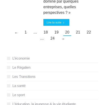
dominé par quelques
entreprises, quelles
perspectives ? »
Lire la suite
←
1
…
18
19
20
21
22
…
24
→
L’économie
Le Régalien
Les Transitions
La santé
Le sport
L’éducation, la jeunesse & la vie étudiante