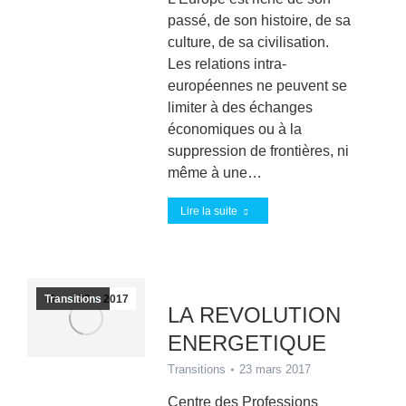
passé, de son histoire, de sa
culture, de sa civilisation.
Les relations intra-
européennes ne peuvent se
limiter à des échanges
économiques ou à la
suppression de frontières, ni
même à une…
Lire la suite
Transitions
Mar
23
2017
LA REVOLUTION
ENERGETIQUE
Transitions
23 mars 2017
Centre des Professions