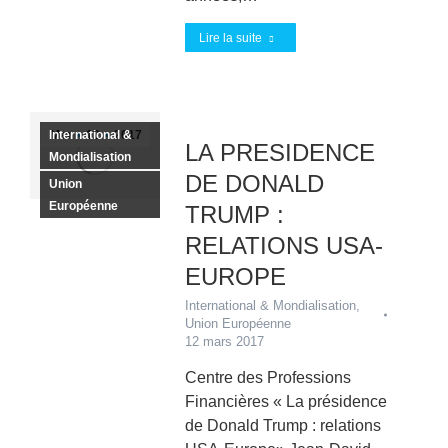
Lire la suite
International &
Mar
12
2017
LA PRESIDENCE
Mondialisation
DE DONALD
Union
Européenne
TRUMP :
RELATIONS USA-
EUROPE
International & Mondialisation
,
Union Européenne
12 mars 2017
Centre des Professions
Financières « La présidence
de Donald Trump : relations